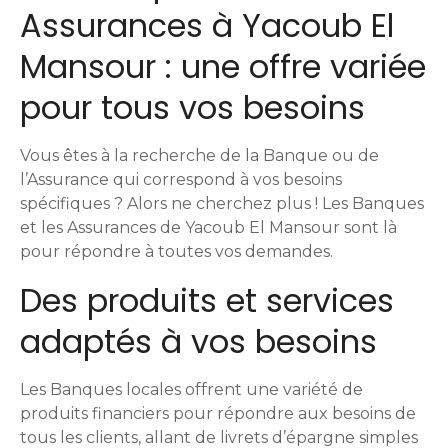
Assurances à Yacoub El
i
Mansour : une offre variée
g
pour tous vos besoins
a
t
Vous êtes à la recherche de la Banque ou de
i
l’Assurance qui correspond à vos besoins
spécifiques ? Alors ne cherchez plus ! Les Banques
o
et les Assurances de Yacoub El Mansour sont là
pour répondre à toutes vos demandes.
n
Des produits et services
d
adaptés à vos besoins
e
s
Les Banques locales offrent une variété de
produits financiers pour répondre aux besoins de
m
tous les clients, allant de livrets d’épargne simples