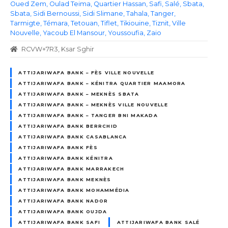
Oued Zem
Oulad Teima
Quartier Hassan
Safi
Salé
Sbata
Sbata
Sidi Bernoussi
Sidi Slimane
Tahala
Tanger
Tarmigte
Témara
Tetouan
Tiflet
Tikiouine
Tiznit
Ville
Nouvelle
Yacoub El Mansour
Youssoufia
Zaio
RCVW+7R3, Ksar Sghir
ATTIJARIWAFA BANK – FÈS VILLE NOUVELLE
ATTIJARIWAFA BANK – KÉNITRA QUARTIER MAAMORA
ATTIJARIWAFA BANK – MEKNÈS SBATA
ATTIJARIWAFA BANK – MEKNÈS VILLE NOUVELLE
ATTIJARIWAFA BANK – TANGER BNI MAKADA
ATTIJARIWAFA BANK BERRCHID
ATTIJARIWAFA BANK CASABLANCA
ATTIJARIWAFA BANK FÈS
ATTIJARIWAFA BANK KÉNITRA
ATTIJARIWAFA BANK MARRAKECH
ATTIJARIWAFA BANK MEKNÈS
ATTIJARIWAFA BANK MOHAMMÉDIA
ATTIJARIWAFA BANK NADOR
ATTIJARIWAFA BANK OUJDA
ATTIJARIWAFA BANK SAFI
ATTIJARIWAFA BANK SALÉ