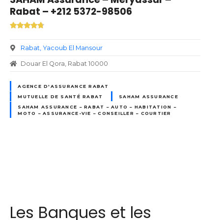
Rabat – +212 5372-98506
Rabat
Yacoub El Mansour
Douar El Qora, Rabat 10000
AGENCE D'ASSURANCE RABAT
MUTUELLE DE SANTÉ RABAT
SAHAM ASSURANCE
SAHAM ASSURANCE – RABAT – AUTO – HABITATION –
MOTO – ASSURANCE-VIE – CONSEILLER – COURTIER
N
a
Les Banques et les
v