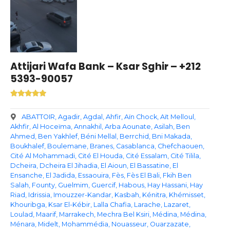
Attijari Wafa Bank – Ksar Sghir – +212
5393-90057
ABATTOIR
Agadir
Agdal
Ahfir
Aïn Chock
Aït Melloul
Akhfir
Al Hoceïma
Annakhil
Arba Aounate
Asilah
Ben
Ahmed
Ben Yakhlef
Béni Mellal
Berrchid
Bni Makada
Boukhalef
Boulemane
Branes
Casablanca
Chefchaouen
Cité Al Mohammadi
Cité El Houda
Cité Essalam
Cité Tilila
Dcheira
Dcheira El Jihadia
El Aioun
El Bassatine
El
Ensanche
El Jadida
Essaouira
Fès
Fès El Bali
Fkih Ben
Salah
Founty
Guelmim
Guercif
Habous
Hay Hassani
Hay
Riad
Idrissia
Imouzzer-Kandar
Kasbah
Kénitra
Khémisset
Khouribga
Ksar El-Kébir
Lalla Chafia
Larache
Lazaret
Loulad
Maarif
Marrakech
Mechra Bel Ksiri
Médina
Médina
Ménara
Midelt
Mohammédia
Nouasseur
Ouarzazate