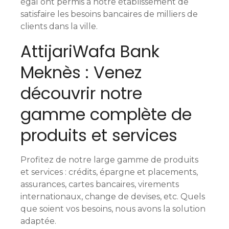
égal ont permis à notre établissement de
d
satisfaire les besoins bancaires de milliers de
clients dans la ville.
e
AttijariWafa Bank
s
Meknès : Venez
m
découvrir notre
e
gamme complète de
s
produits et services
s
a
Profitez de notre large gamme de produits
et services : crédits, épargne et placements,
g
assurances, cartes bancaires, virements
e
internationaux, change de devises, etc. Quels
que soient vos besoins, nous avons la solution
s
adaptée.