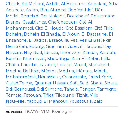
Chock
Aït Melloul
Akhfir
Al Hoceïma
Annakhil
Arba
Aounate
Asilah
Ben Ahmed
Ben Yakhlef
Béni
Mellal
Berrchid
Bni Makada
Boukhalef
Boulemane
Branes
Casablanca
Chefchaouen
Cité Al
Mohammadi
Cité El Houda
Cité Essalam
Cité Tilila
Dcheira
Dcheira El Jihadia
El Aioun
El Bassatine
El
Ensanche
El Jadida
Essaouira
Fès
Fès El Bali
Fkih
Ben Salah
Founty
Guelmim
Guercif
Habous
Hay
Hassani
Hay Riad
Idrissia
Imouzzer-Kandar
Kasbah
Kénitra
Khémisset
Khouribga
Ksar El-Kébir
Lalla
Chafia
Larache
Lazaret
Loulad
Maarif
Marrakech
Mechra Bel Ksiri
Médina
Médina
Ménara
Midelt
Mohammédia
Nouasseur
Ouarzazate
Oued Zem
Oulad Teima
Quartier Hassan
Safi
Salé
Sbata
Sbata
Sidi Bernoussi
Sidi Slimane
Tahala
Tanger
Tarmigte
Témara
Tetouan
Tiflet
Tikiouine
Tiznit
Ville
Nouvelle
Yacoub El Mansour
Youssoufia
Zaio
RCVW+7R3, Ksar Sghir
ADRESSE