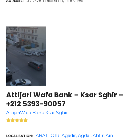
37 Ave Hassan II, Meknes
ADRESSE
Attijari Wafa Bank – Ksar Sghir –
+212 5393-90057
AttijariWafa Bank Ksar Sghir
ABATTOIR
Agadir
Agdal
Ahfir
Aïn
LOCALISATION