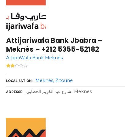
Attijariwafa Bank Jbabra –
Meknès – +212 5355-52182
AttijariWafa Bank Meknès
Meknès
Zitoune
LOCALISATION
شارع عبد الكريم الخطابي، Meknes
ADRESSE