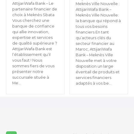
AttijariWafa Bank – Le
Meknès Ville Nouvelle :
partenaire financier de
AttijariWafa Bank –
choix à Meknès Sbata
Meknès Ville Nouvelle:
Vous cherchez une
la banque qui répond à
banque de confiance
tous vos besoins
qui allie innovation,
financiers En tant
expertise et services
qu’acteurs clés du
de qualité supérieure ?
secteur financier au
AttijariWafa Bank est
Maroc, AttijariWafa
l’établissement qu’il
Bank – Meknès Ville
vous faut ! Nous
Nouvelle met à votre
sommes fiers de vous
disposition un large
présenter notre
éventail de produits et
succursale située à
services financiers
Me…
adaptés à vos be…