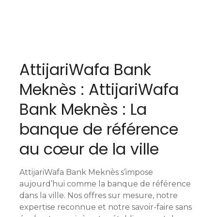
N
a
AttijariWafa Bank
v
Meknès : AttijariWafa
i
Bank Meknès : La
g
banque de référence
a
au cœur de la ville
t
i
AttijariWafa Bank Meknès s’impose
o
aujourd’hui comme la banque de référence
dans la ville. Nos offres sur mesure, notre
n
expertise reconnue et notre savoir-faire sans