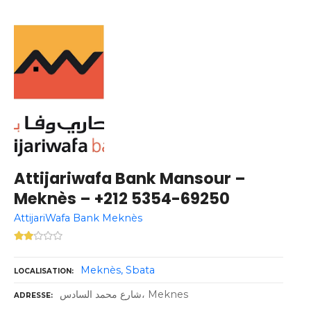
Attijariwafa Bank Mansour –
Meknès – +212 5354-69250
AttijariWafa Bank Meknès
Meknès
Sbata
LOCALISATION
شارع محمد السادس، Meknes
ADRESSE