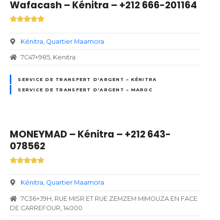
Wafacash – Kénitra – +212 666-201164
Kénitra
Quartier Maamora
7C47+985, Kenitra
SERVICE DE TRANSFERT D'ARGENT – KÉNITRA
SERVICE DE TRANSFERT D'ARGENT – MAROC
MONEYMAD – Kénitra – +212 643-
078562
Kénitra
Quartier Maamora
7C36+J9H, RUE MISR ET RUE ZEMZEM MIMOUZA EN FACE
DE CARREFOUR, 14000