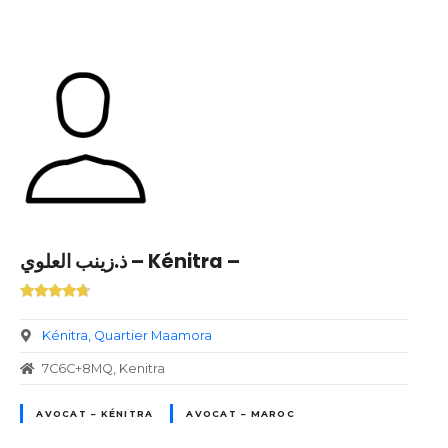
ذ.زينب العلوي – Kénitra –
Kénitra
Quartier Maamora
7C6C+8MQ, Kenitra
AVOCAT – KÉNITRA
AVOCAT – MAROC