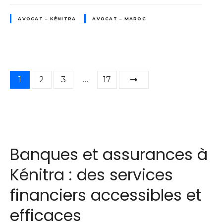
AVOCAT – KÉNITRA
AVOCAT – MAROC
N
1
2
3
…
17
a
v
i
Banques et assurances à
g
Kénitra : des services
a
financiers accessibles et
t
efficaces
i