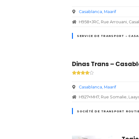
Casablanca
Maarif
H958+JRC, Rue Arrouani, Cas
SERVICE DE TRANSPORT – CAS
Dinas Trans – Casabl
Casablanca
Maarif
H927+MH7, Rue Somalie, Laay
SOCIÉTÉ DE TRANSPORT ROUTI