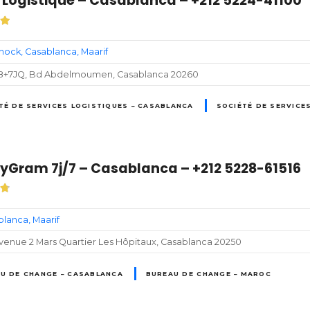
 Logistique – Casablanca – +212 5224-41100
Chock
Casablanca
Maarif
+7JQ, Bd Abdelmoumen, Casablanca 20260
TÉ DE SERVICES LOGISTIQUES – CASABLANCA
SOCIÉTÉ DE SERVICE
Gram 7j/7 – Casablanca – +212 5228-61516
blanca
Maarif
venue 2 Mars Quartier Les Hôpitaux, Casablanca 20250
U DE CHANGE – CASABLANCA
BUREAU DE CHANGE – MAROC