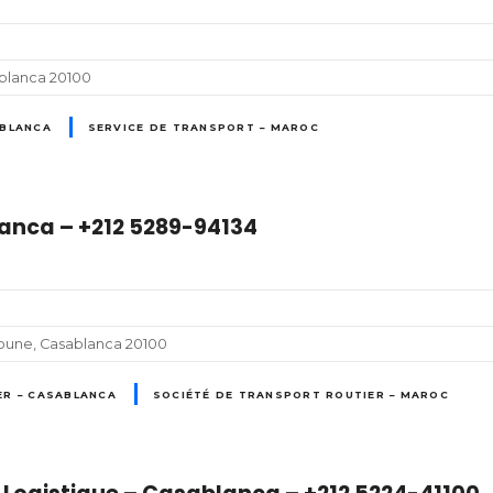
ablanca 20100
ABLANCA
SERVICE DE TRANSPORT – MAROC
anca – +212 5289-94134
oune, Casablanca 20100
ER – CASABLANCA
SOCIÉTÉ DE TRANSPORT ROUTIER – MAROC