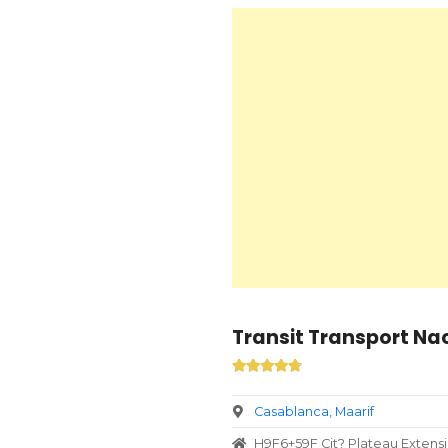
Transit Transport Na
Casablanca
Maarif
H9F6+59F Cit? Plateau Extens