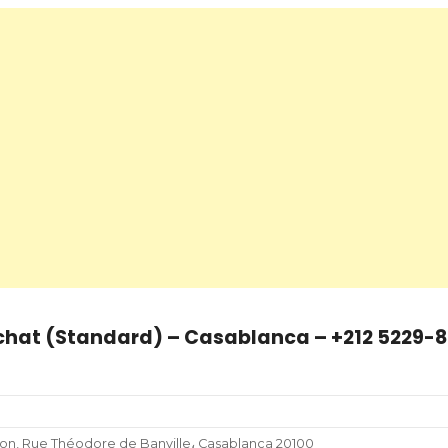
chat (Standard) – Casablanca – +212 5229-
ion, Rue Théodore de Banville، Casablanca 20100