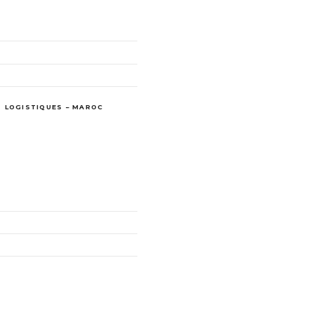
S LOGISTIQUES – MAROC