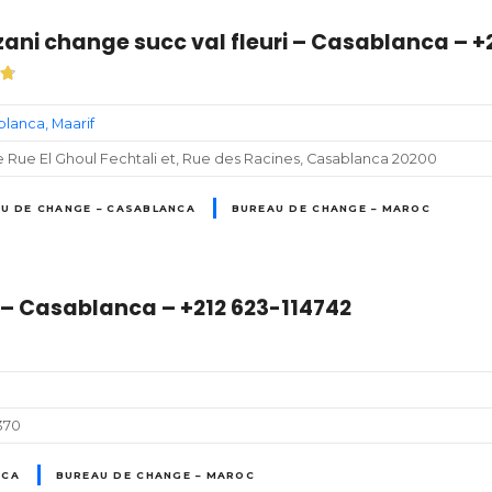
ani change succ val fleuri – Casablanca – +
blanca
Maarif
 Rue El Ghoul Fechtali et, Rue des Racines, Casablanca 20200
U DE CHANGE – CASABLANCA
BUREAU DE CHANGE – MAROC
 – Casablanca – +212 623-114742
370
NCA
BUREAU DE CHANGE – MAROC