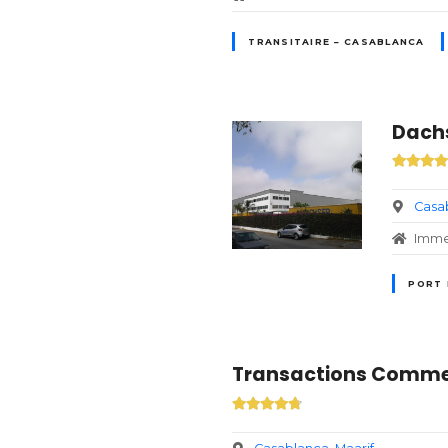
TRANSITAIRE – CASABLANCA
Dachs
Casa
Immeu
PORT 
Transactions Commerc