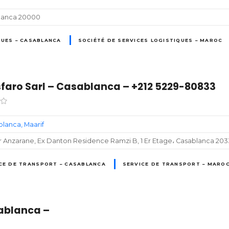
blanca 20000
QUES – CASABLANCA
SOCIÉTÉ DE SERVICES LOGISTIQUES – MAROC
faro Sarl – Casablanca – +212 5229-80833
blanca
Maarif
ir Anzarane, Ex Danton Residence Ramzi B, 1 Er Etage، Casablanca 20
CE DE TRANSPORT – CASABLANCA
SERVICE DE TRANSPORT – MARO
ablanca –