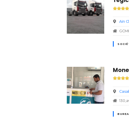
Tegic
Aïn 
GCM8
SOCIÉ
Money
Casa
130,a
BUREA