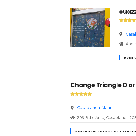
ouazz
Casa
Angle
BUREA
Change Triangle D'or
Casablanca
Maarif
209 Bd d'Anfa, Casablanca 20
BUREAU DE CHANGE – CASABLA