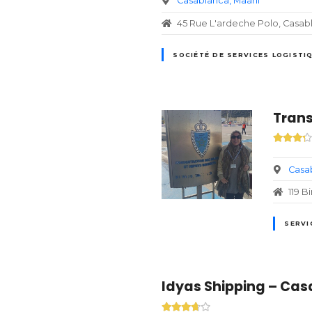
Casablanca
Maarif
45 Rue L'ardeche Polo, Casa
SOCIÉTÉ DE SERVICES LOGISTI
Trans
Casa
119 B
SERVI
Idyas Shipping – Cas