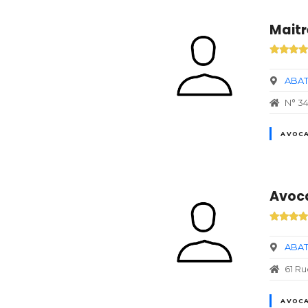
Maitr
ABAT
N° 3
AVOCA
Avoca
ABAT
61 R
AVOCA