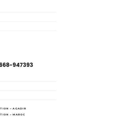
 668-947393
TION – AGADIR
STION – MAROC