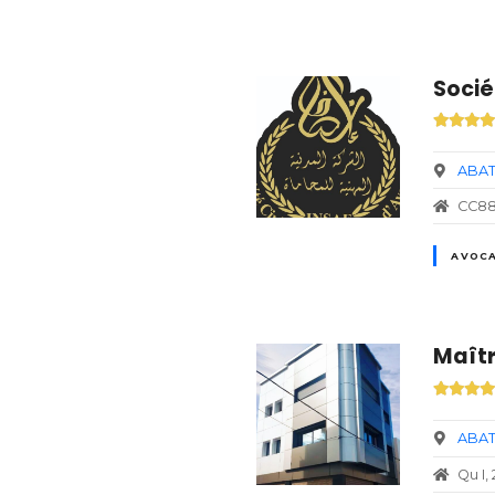
Socié
ABAT
CC88
AVOCA
ABAT
Qu I