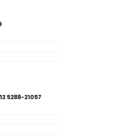
9
الاستاذ  – Agadir – +212 5288-21057