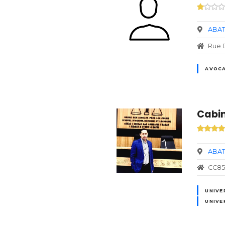
ABAT
Rue D
AVOCA
Cabin
ABAT
CC85
UNIVE
UNIVE