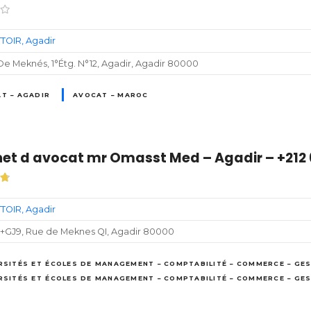
TOIR
Agadir
e Meknés, 1°Étg. N°12, Agadir, Agadir 80000
T – AGADIR
AVOCAT – MAROC
et d avocat mr Omasst Med – Agadir – +212
TOIR
Agadir
+GJ9, Rue de Meknes QI, Agadir 80000
RSITÉS ET ÉCOLES DE MANAGEMENT – COMPTABILITÉ – COMMERCE – GES
RSITÉS ET ÉCOLES DE MANAGEMENT – COMPTABILITÉ – COMMERCE – GE