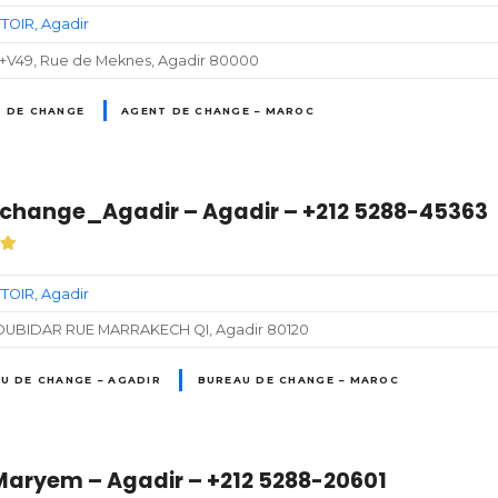
TOIR
Agadir
+V49, Rue de Meknes, Agadir 80000
 DE CHANGE
AGENT DE CHANGE – MAROC
t change_Agadir – Agadir – +212 5288-45363
TOIR
Agadir
OUBIDAR RUE MARRAKECH QI, Agadir 80120
U DE CHANGE – AGADIR
BUREAU DE CHANGE – MAROC
Maryem – Agadir – +212 5288-20601