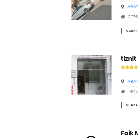
ABAT
CC76
AGENT
tizni
ABAT
IMM 
BUREA
Faik 