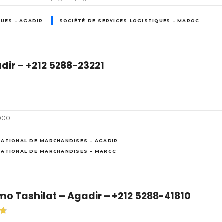
QUES – AGADIR
SOCIÉTÉ DE SERVICES LOGISTIQUES – MAROC
dir – +212 5288-23221
000
NATIONAL DE MARCHANDISES – AGADIR
NATIONAL DE MARCHANDISES – MAROC
mo Tashilat – Agadir – +212 5288-41810