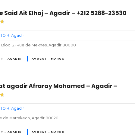
e Said Ait Elhaj – Agadir – +212 5288-23530
TOIR
Agadir
4 Bloc 12، Rue de Meknes, Agadir 80000
T – AGADIR
AVOCAT – MAROC
t agadir Afraray Mohamed – Agadir –
TOIR
Agadir
ue de Marrakech, Agadir 80020
T – AGADIR
AVOCAT – MAROC