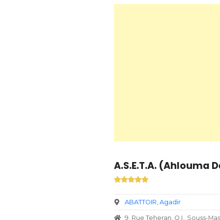
A.S.E.T.A. (Ahlouma De
ABATTOIR
Agadir
9, Rue Teheran, Q.I., Souss-M