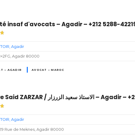
té insaf d'avocats – Agadir – +212 5288-4221
TOIR
Agadir
+2FG, Agadir 80000
T – AGADIR
AVOCAT – MAROC
Maître Said ZARZAR / سعيد الزرزار
TOIR
Agadir
, 29 Rue de Meknes, Agadir 80000