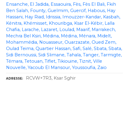
Ensanche
El Jadida
Essaouira
Fès
Fès El Bali
Fkih
Ben Salah
Founty
Guelmim
Guercif
Habous
Hay
Hassani
Hay Riad
Idrissia
Imouzzer-Kandar
Kasbah
Kénitra
Khémisset
Khouribga
Ksar El-Kébir
Lalla
Chafia
Larache
Lazaret
Loulad
Maarif
Marrakech
Mechra Bel Ksiri
Médina
Médina
Ménara
Midelt
Mohammédia
Nouasseur
Ouarzazate
Oued Zem
Oulad Teima
Quartier Hassan
Safi
Salé
Sbata
Sbata
Sidi Bernoussi
Sidi Slimane
Tahala
Tanger
Tarmigte
Témara
Tetouan
Tiflet
Tikiouine
Tiznit
Ville
Nouvelle
Yacoub El Mansour
Youssoufia
Zaio
RCVW+7R3, Ksar Sghir
ADRESSE
N
a