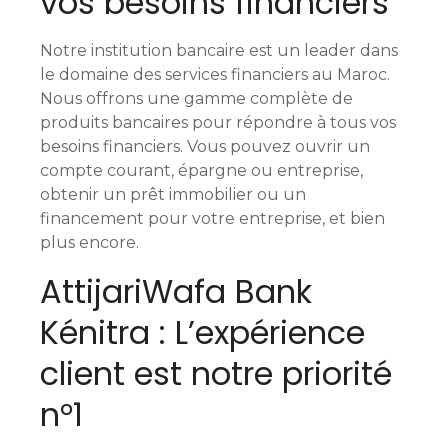
vos besoins financiers
m
Notre institution bancaire est un leader dans
e
le domaine des services financiers au Maroc.
s
Nous offrons une gamme complète de
produits bancaires pour répondre à tous vos
s
besoins financiers. Vous pouvez ouvrir un
compte courant, épargne ou entreprise,
a
obtenir un prêt immobilier ou un
g
financement pour votre entreprise, et bien
plus encore.
e
AttijariWafa Bank
s
Kénitra : L’expérience
client est notre priorité
n°1