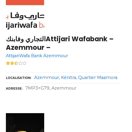
التجاري وفابنكAttijari Wafabank –
Azemmour –
AttijariWafa Bank Azemmour
Azemmour
Kénitra
Quartier Maamora
LOCALISATION
7MP3+G79, Azemmour
ADRESSE