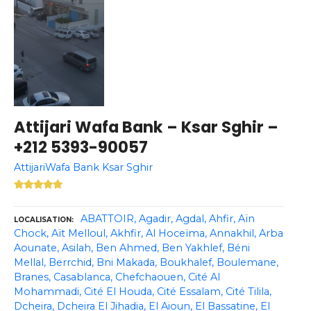
Attijari Wafa Bank – Ksar Sghir –
+212 5393-90057
AttijariWafa Bank Ksar Sghir
ABATTOIR
Agadir
Agdal
Ahfir
Aïn
LOCALISATION
Chock
Aït Melloul
Akhfir
Al Hoceïma
Annakhil
Arba
Aounate
Asilah
Ben Ahmed
Ben Yakhlef
Béni
Mellal
Berrchid
Bni Makada
Boukhalef
Boulemane
Branes
Casablanca
Chefchaouen
Cité Al
Mohammadi
Cité El Houda
Cité Essalam
Cité Tilila
Dcheira
Dcheira El Jihadia
El Aioun
El Bassatine
El