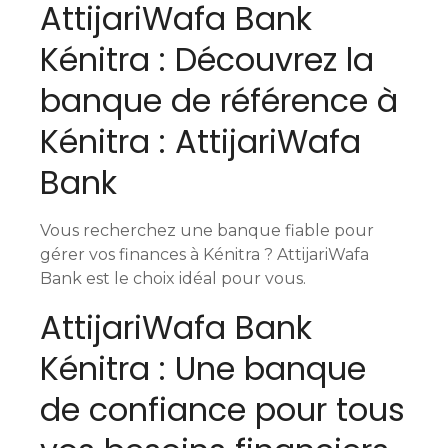
AttijariWafa Bank
v
Kénitra : Découvrez la
i
banque de référence à
g
Kénitra : AttijariWafa
a
Bank
t
i
Vous recherchez une banque fiable pour
o
gérer vos finances à Kénitra ? AttijariWafa
Bank est le choix idéal pour vous.
n
AttijariWafa Bank
d
Kénitra : Une banque
e
de confiance pour tous
s