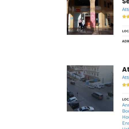
Se
Att
LOC
ADR
At
Att
LOC
Ann
Bo
Ho
En