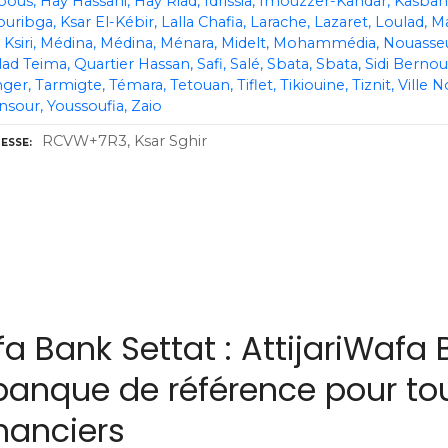
bous
Hay Hassani
Hay Riad
Idrissia
Imouzzer-Kandar
Kasbah
ouribga
Ksar El-Kébir
Lalla Chafia
Larache
Lazaret
Loulad
Ma
 Ksiri
Médina
Médina
Ménara
Midelt
Mohammédia
Nouasse
lad Teima
Quartier Hassan
Safi
Salé
Sbata
Sbata
Sidi Bernou
nger
Tarmigte
Témara
Tetouan
Tiflet
Tikiouine
Tiznit
Ville N
nsour
Youssoufia
Zaio
RCVW+7R3, Ksar Sghir
ESSE
fa Bank Settat : AttijariWafa
 banque de référence pour to
nanciers