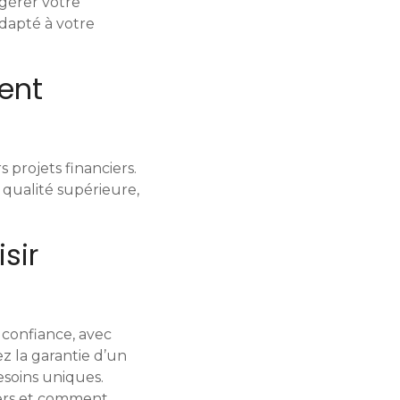
 gérer votre
adapté à votre
ent
projets financiers.
 qualité supérieure,
sir
 confiance, avec
z la garantie d’un
soins uniques.
iers et comment