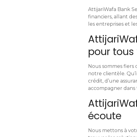
a
AttijariWafa Bank S
t
financiers, allant 
les entreprises et les
i
AttijariWa
o
pour tous
n
Nous sommes fiers d
d
notre clientèle. Qu’
e
crédit, d’une assur
accompagner dans to
s
AttijariWa
m
écoute
e
s
Nous mettons à votr