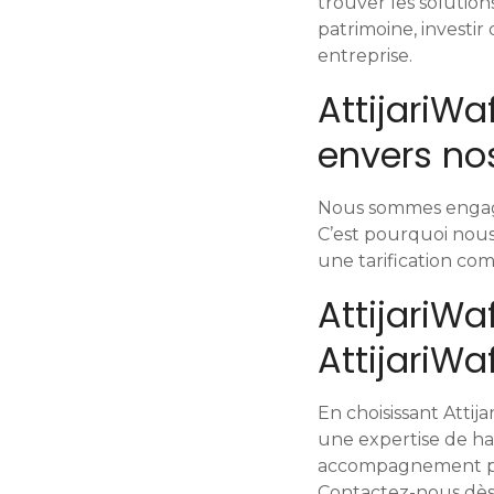
trouver les solution
s
patrimoine, investi
entreprise.
a
AttijariW
g
envers nos
e
s
Nous sommes engagés
C’est pourquoi nous
une tarification com
AttijariWa
AttijariWa
En choisissant Attij
une expertise de ha
accompagnement pers
Contactez-nous dès 