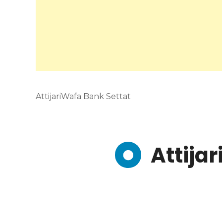
AttijariWafa Bank Settat
Attija