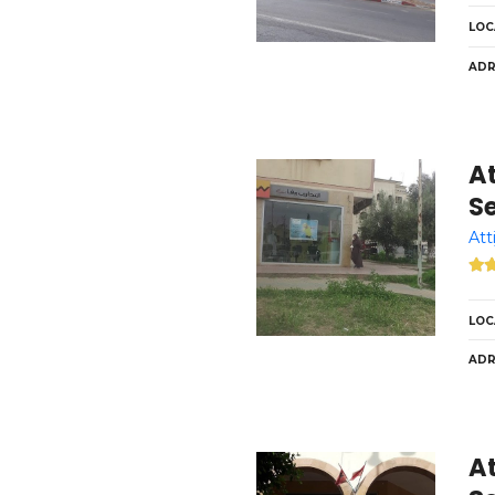
LOC
ADR
At
Se
Att
LOC
ADR
A