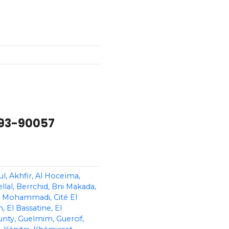
5393-90057
ul
Akhfir
Al Hoceïma
llal
Berrchid
Bni Makada
Al Mohammadi
Cité El
n
El Bassatine
El
unty
Guelmim
Guercif