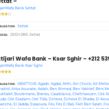
ttat –
ijariWafa Bank Settat
Settat
ALISATION
293J+28R, Settat
ESSE
tijari Wafa Bank – Ksar Sghir – +212 
ijariWafa Bank Ksar Sghir
ABATTOIR
Agadir
Agdal
Ahfir
Aïn Chock
Aït Mello
ALISATION
akhil
Arba Aounate
Asilah
Ben Ahmed
Ben Yakhlef
Béni Me
ukhalef
Boulemane
Branes
Casablanca
Chefchaouen
Cité 
uda
Cité Essalam
Cité Tilila
Dcheira
Dcheira El Jihadia
El Aiou
sanche
El Jadida
Essaouira
Fès
Fès El Bali
Fkih Ben Salah
Fo