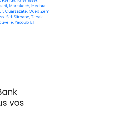
Kénitra
Khémisset
arif
Marrakech
Mechra
ur
Ouarzazate
Oued Zem
ssi
Sidi Slimane
Tahala
ouvelle
Yacoub El
 Bank
us vos