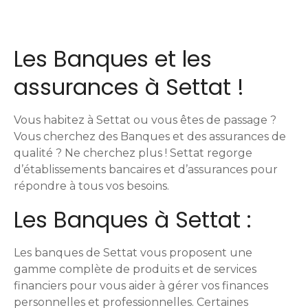
v
i
Les Banques et les
g
assurances à Settat !
a
t
Vous habitez à Settat ou vous êtes de passage ?
Vous cherchez des Banques et des assurances de
i
qualité ? Ne cherchez plus ! Settat regorge
d’établissements bancaires et d’assurances pour
o
répondre à tous vos besoins.
n
Les Banques à Settat :
d
Les banques de Settat vous proposent une
e
gamme complète de produits et de services
s
financiers pour vous aider à gérer vos finances
personnelles et professionnelles. Certaines