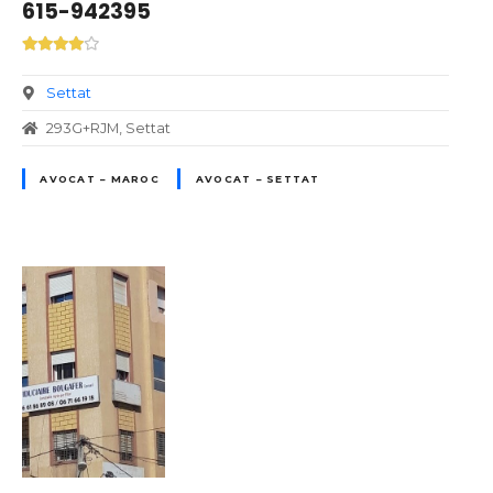
615-942395
Settat
293G+RJM, Settat
AVOCAT – MAROC
AVOCAT – SETTAT