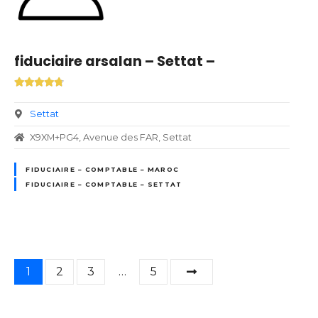
fiduciaire arsalan – Settat –
Settat
X9XM+PG4, Avenue des FAR, Settat
FIDUCIAIRE – COMPTABLE – MAROC
FIDUCIAIRE – COMPTABLE – SETTAT
N
1
2
3
…
5
a