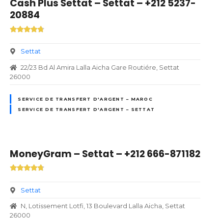
Cash Plus Settat – Settat – +212 5237-
20884
Settat
22/23 Bd Al Amira Lalla Aicha Gare Routiére, Settat
26000
SERVICE DE TRANSFERT D'ARGENT – MAROC
SERVICE DE TRANSFERT D'ARGENT – SETTAT
MoneyGram – Settat – +212 666-871182
Settat
N, Lotissement Lotfi, 13 Boulevard Lalla Aicha, Settat
26000