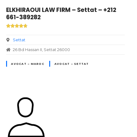
ELKHIRAOUI LAW FIRM – Settat – +212
661-389282
Settat
26 Bd Hassan II, Settat 26000
AVOCAT – MAROC
AVOCAT – SETTAT