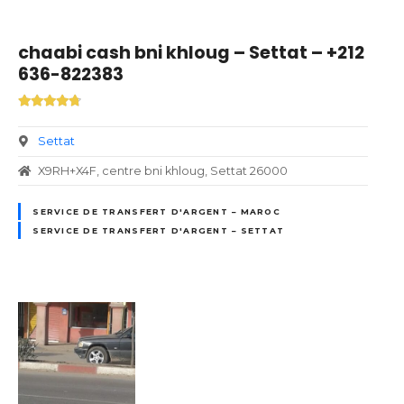
chaabi cash bni khloug – Settat – +212
636-822383
Settat
X9RH+X4F, centre bni khloug, Settat 26000
SERVICE DE TRANSFERT D'ARGENT – MAROC
SERVICE DE TRANSFERT D'ARGENT – SETTAT