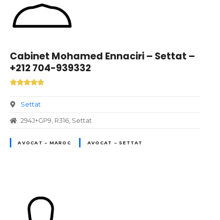
Cabinet Mohamed Ennaciri – Settat –
+212 704-939332
Settat
294J+GP9, R316, Settat
AVOCAT – MAROC
AVOCAT – SETTAT