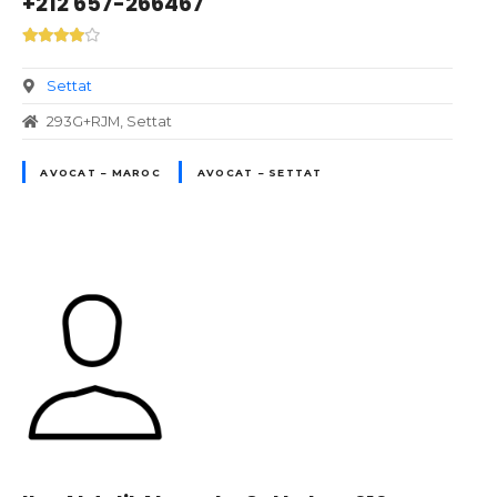
+212 657-266467
Settat
293G+RJM, Settat
AVOCAT – MAROC
AVOCAT – SETTAT