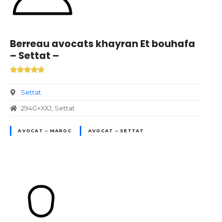
Berreau avocats khayran Et bouhafa
– Settat –
Settat
294G+XXJ, Settat
AVOCAT – MAROC
AVOCAT – SETTAT