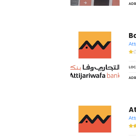
ADR
B
Att
LOC
ADR
At
Att