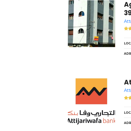
A
3
Att
LOC
ADR
A
Att
LOC
ADR