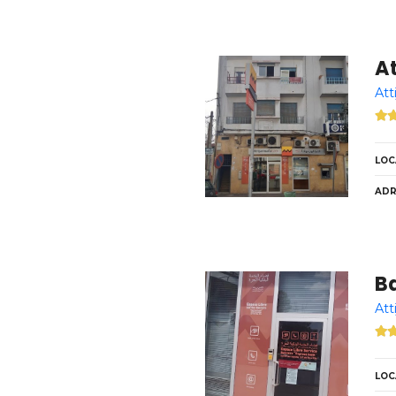
A
Att
LOC
ADR
B
Att
LOC