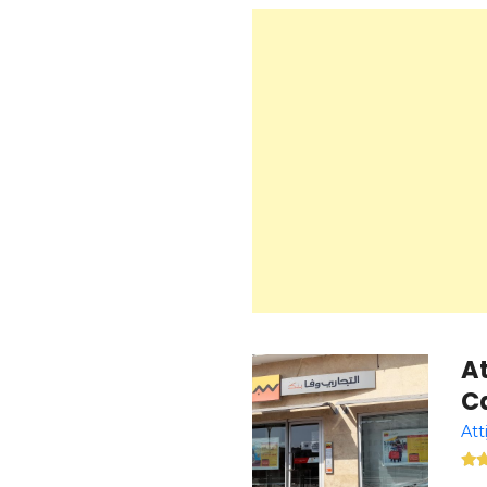
At
C
Att