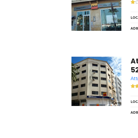
LOC
ADR
At
5
Att
LOC
ADR