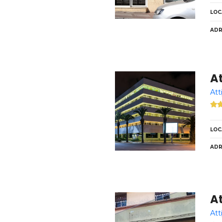
LOC
ADR
At
Att
LOC
ADR
At
Att