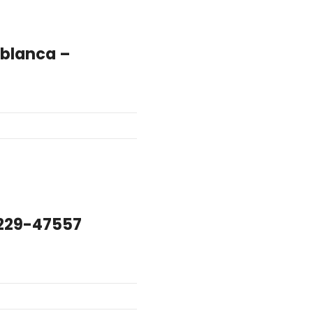
ablanca –
5229-47557