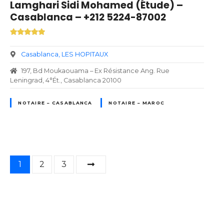
Lamghari Sidi Mohamed (Étude) –
Casablanca – +212 5224-87002
Casablanca
LES HOPITAUX
197, Bd Moukaouama – Ex Résistance Ang. Rue
Leningrad, 4°Ét., Casablanca 20100
NOTAIRE – CASABLANCA
NOTAIRE – MAROC
N
1
2
3
a
v