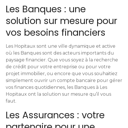
i
Les Banques : une
g
solution sur mesure pour
a
vos besoins financiers
t
i
Les Hopitaux sont une ville dynamique et active
où les Banques sont des acteurs importants du
o
paysage financier. Que vous soyez à la recherche
de crédit pour votre entreprise ou pour votre
n
projet immobilier, ou encore que vous souhaitiez
d
simplement ouvrir un compte bancaire pour gérer
vos finances quotidiennes, les Banques à Les
e
Hopitaux ont la solution sur mesure qu’il vous
faut.
s
Les Assurances : votre
m
partenaire pour une