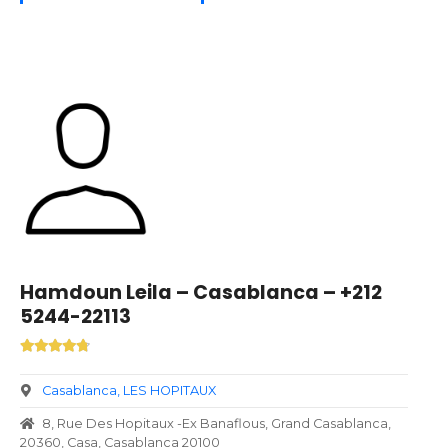
Hamdoun Leila – Casablanca – +212
5244-22113
Casablanca
LES HOPITAUX
8, Rue Des Hopitaux -Ex Banaflous, Grand Casablanca,
20360, Casa, Casablanca 20100