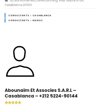
55, Bd Mohamed Zerktouni Ang. Rue Sebta N?24,
Casablanca 20100
CONSULTANTS – CASABLANCA
CONSULTANTS – MAROC
Abounaim Et Associes S.A.R.L –
Casablanca – +212 5224-90144