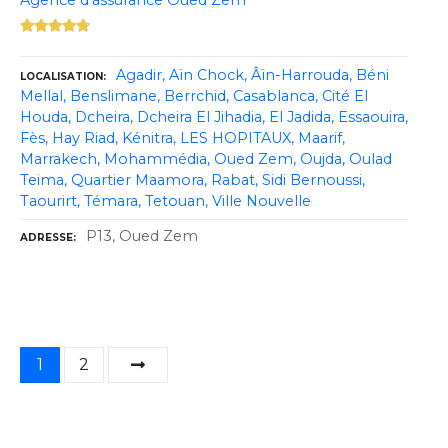
Agence d’assurance Oued Zem
Agadir
Aïn Chock
Âïn-Harrouda
Béni
LOCALISATION
Mellal
Benslimane
Berrchid
Casablanca
Cité El
Houda
Dcheira
Dcheira El Jihadia
El Jadida
Essaouira
Fès
Hay Riad
Kénitra
LES HOPITAUX
Maarif
Marrakech
Mohammédia
Oued Zem
Oujda
Oulad
Teima
Quartier Maamora
Rabat
Sidi Bernoussi
Taourirt
Témara
Tetouan
Ville Nouvelle
P13, Oued Zem
ADRESSE
N
1
2
a
v