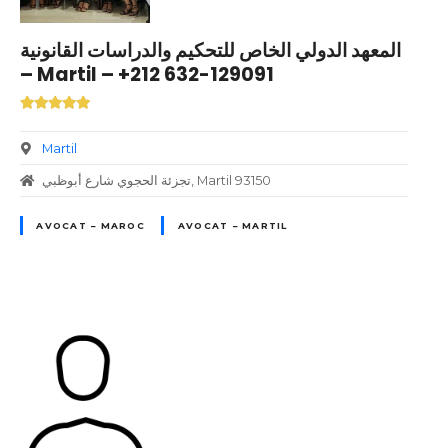
المعهد الدولي الخاص للتحكيم والدراسات القانونية
– Martil – +212 632-129091
Martil
تجزئة الحجوي شارع أبوظبي, Martil 93150
AVOCAT – MAROC
AVOCAT – MARTIL