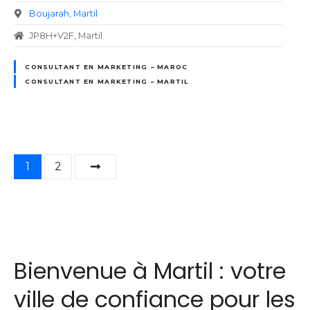
Boujarah
Martil
JP8H+V2F, Martil
CONSULTANT EN MARKETING – MAROC
CONSULTANT EN MARKETING – MARTIL
N
1
2
a
v
i
Bienvenue à Martil : votre
g
ville de confiance pour les
a