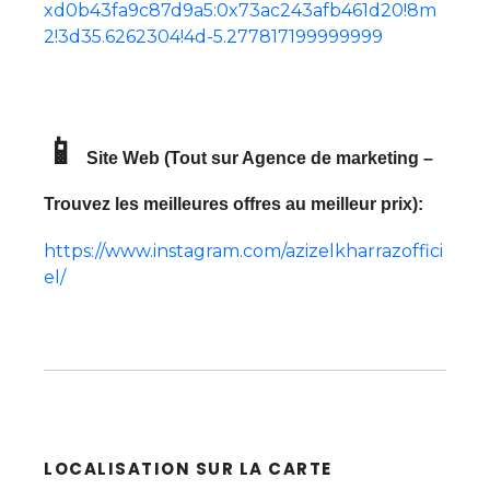
xd0b43fa9c87d9a5:0x73ac243afb461d20!8m
2!3d35.6262304!4d-5.277817199999999
📱
Site Web (Tout sur Agence de marketing –
Trouvez les meilleures offres au meilleur prix):
https://www.instagram.com/azizelkharrazoffici
el/
LOCALISATION SUR LA CARTE