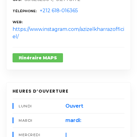
+212 618-016365
TÉLÉPHONE
WEB
https://www.instagram.com/azizelkharrazoffici
el/
Itinéraire MAPS
HEURES D’OUVERTURE
Ouvert
LUNDI
mardi:
MARDI
|
MERCREDI