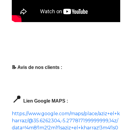
📝 Avis de nos clients :
📍
Lien Google MAPS :
https://www.google.com/maps/place/aziz+el+k
harraz/@35.6262304,-5.277817199999999,14z/
data=!4m8!1m2!2m1!1saziz+el+kharraz!3m4!1s0