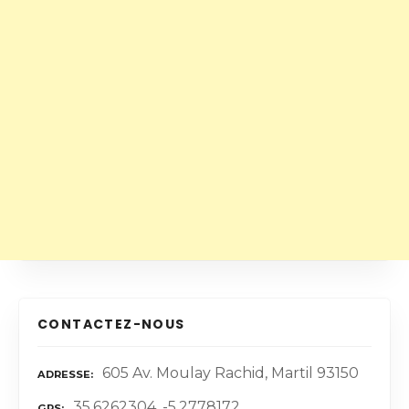
CONTACTEZ-NOUS
605 Av. Moulay Rachid, Martil 93150
ADRESSE
35.6262304, -5.2778172
GPS