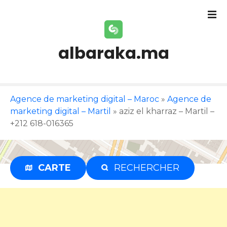
S
k
i
p
albaraka.ma
t
o
c
o
Agence de marketing digital – Maroc
»
Agence de
n
marketing digital – Martil
»
aziz el kharraz – Martil –
t
+212 618-016365
e
n
t
CARTE
RECHERCHER
Publicité