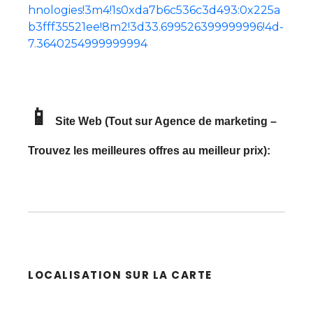
hnologies!3m4!1s0xda7b6c536c3d493:0x225a
b3fff35521ee!8m2!3d33.699526399999996!4d-
7.3640254999999994
📱
Site Web (Tout sur Agence de marketing –
Trouvez les meilleures offres au meilleur prix):
LOCALISATION SUR LA CARTE