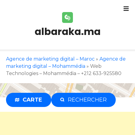
S
k
i
p
albaraka.ma
t
o
c
o
Agence de marketing digital – Maroc
»
Agence de
n
marketing digital – Mohammédia
»
Web
t
Technologies – Mohammédia – +212 633-925580
e
n
t
CARTE
RECHERCHER
Publicité