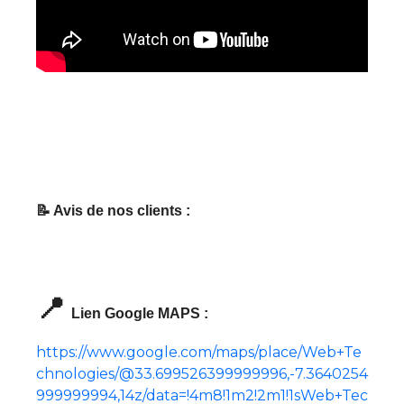
📝 Avis de nos clients :
📍
Lien Google MAPS :
https://www.google.com/maps/place/Web+Te
chnologies/@33.699526399999996,-7.3640254
999999994,14z/data=!4m8!1m2!2m1!1sWeb+Tec