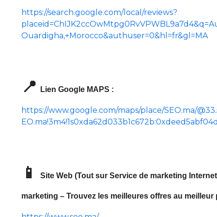
https://search.google.com/local/reviews?
placeid=ChIJK2ccOwMtpg0RvVPWBL9a7d4&q=Audi
Ouardigha,+Morocco&authuser=0&hl=fr&gl=MA
📍
Lien Google MAPS :
https://www.google.com/maps/place/SEO.ma/@33.5
EO.ma!3m4!1s0xda62d033b1c672b:0xdeed5abf04d
📱
Site Web (Tout sur Service de marketing Interne
marketing – Trouvez les meilleures offres au meilleur p
https://www.seo.ma/