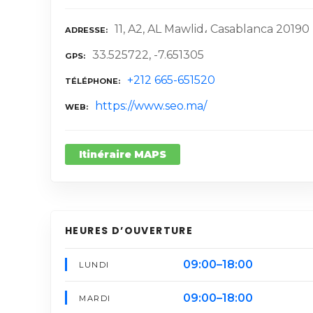
11, A2, AL Mawlid، Casablanca 20190
ADRESSE
33.525722, -7.651305
GPS
+212 665-651520
TÉLÉPHONE
https://www.seo.ma/
WEB
Itinéraire MAPS
HEURES D’OUVERTURE
09:00–18:00
LUNDI
09:00–18:00
MARDI