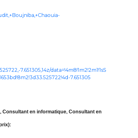
t,+Boujniba,+Chaouia-
25722,-7.651305,14z/data=!4m8!1m2!2m1!1sS
653bd!8m2!3d33.525722!4d-7.651305
t, Consultant en informatique, Consultant en
rix):