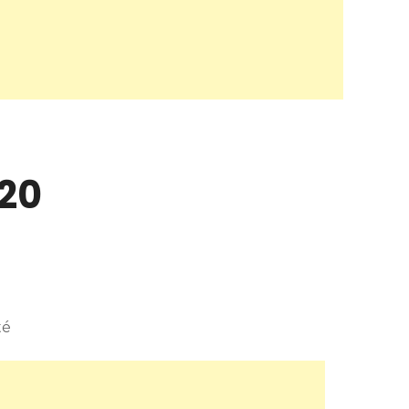
20
té