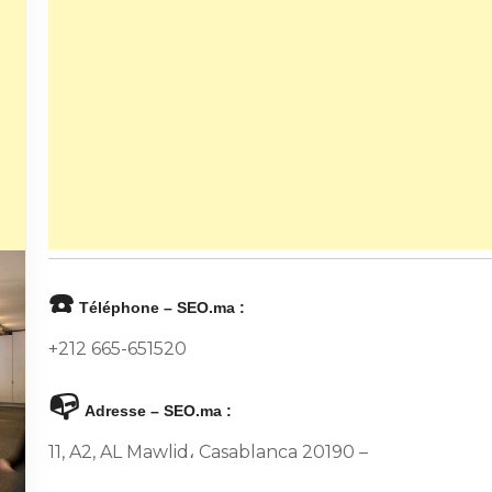
☎️
Téléphone – SEO.ma :
+212 665-651520
📭
Adresse – SEO.ma :
11, A2, AL Mawlid، Casablanca 20190 –