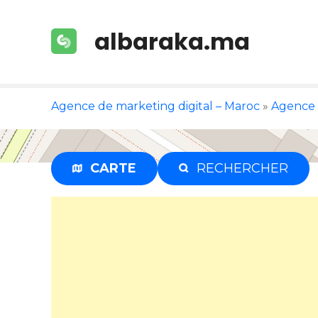
S
k
albaraka.ma
i
p
t
o
Agence de marketing digital – Maroc
»
Agence 
c
o
n
t
CARTE
RECHERCHER
e
n
t