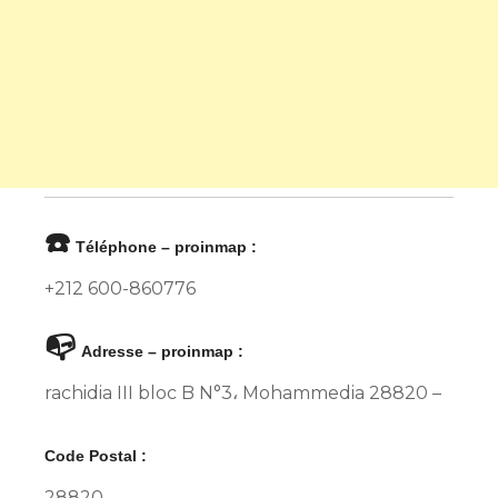
☎️
Téléphone – proinmap :
+212 600-860776
📭
Adresse – proinmap :
rachidia III bloc B N°3، Mohammedia 28820 –
Code Postal :
28820