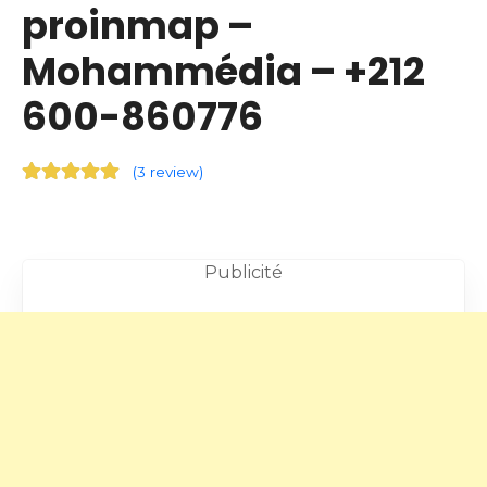
proinmap –
Mohammédia – +212
600-860776
(
3 review
)
Publicité