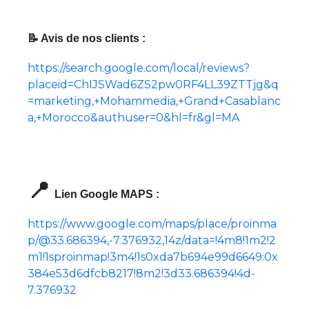
📝 Avis de nos clients :
https://search.google.com/local/reviews?
placeid=ChIJSWad6ZS2pw0RF4LL39ZTTjg&q
=marketing,+Mohammedia,+Grand+Casablanc
a,+Morocco&authuser=0&hl=fr&gl=MA
📍
Lien Google MAPS :
https://www.google.com/maps/place/proinma
p/@33.686394,-7.376932,14z/data=!4m8!1m2!2
m1!1sproinmap!3m4!1s0xda7b694e99d6649:0x
384e53d6dfcb8217!8m2!3d33.686394!4d-
7.376932