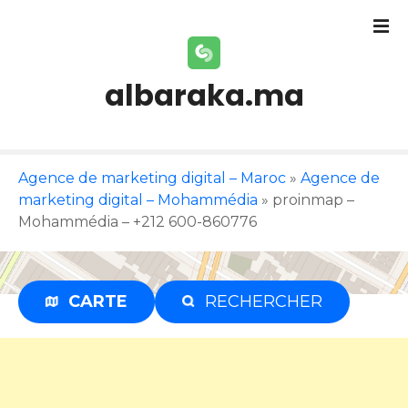
S
k
i
p
albaraka.ma
t
o
c
o
Agence de marketing digital – Maroc
»
Agence de
n
marketing digital – Mohammédia
»
proinmap –
t
Mohammédia – +212 600-860776
e
n
t
CARTE
RECHERCHER
Publicité