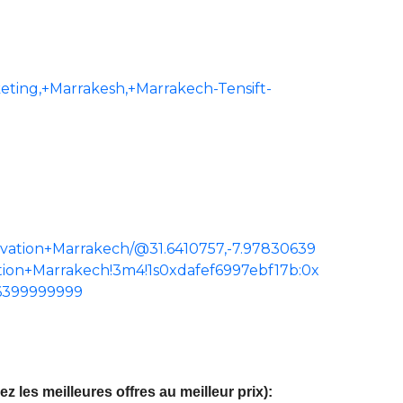
ing,+Marrakesh,+Marrakech-Tensift-
vation+Marrakech/@31.6410757,-7.97830639
tion+Marrakech!3m4!1s0xdafef6997ebf17b:0x
06399999999
 les meilleures offres au meilleur prix):