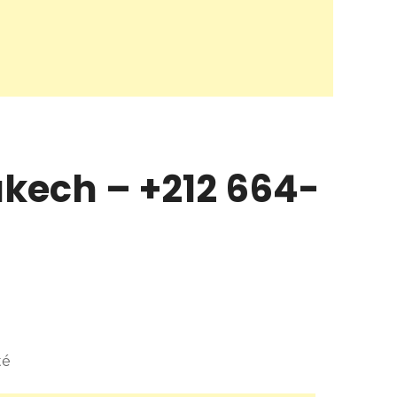
kech – +212 664-
té