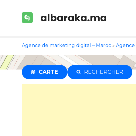
S
k
albaraka.ma
i
p
t
o
Agence de marketing digital – Maroc
»
Agence 
c
o
n
t
CARTE
RECHERCHER
e
n
t