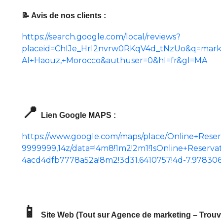
📝 Avis de nos clients :
https://search.google.com/local/reviews?
placeid=ChIJe_Hrl2nvrw0RKqV4d_tNzUo&q=market
Al+Haouz,+Morocco&authuser=0&hl=fr&gl=MA
📍
Lien Google MAPS :
https://www.google.com/maps/place/Online+Reser
9999999,14z/data=!4m8!1m2!2m1!1sOnline+Reserva
4acd4dfb7778a52a!8m2!3d31.6410757!4d-7.9783
📱
Site Web (Tout sur Agence de marketing – Trouvez