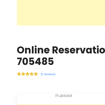
Online Reservati
705485
(
1 review
)
Publicité