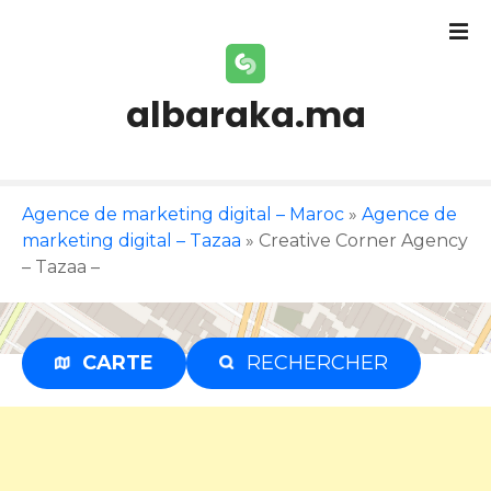
S
k
i
p
albaraka.ma
t
o
c
o
Agence de marketing digital – Maroc
»
Agence de
n
marketing digital – Tazaa
»
Creative Corner Agency
t
– Tazaa –
e
n
t
CARTE
RECHERCHER
Publicité