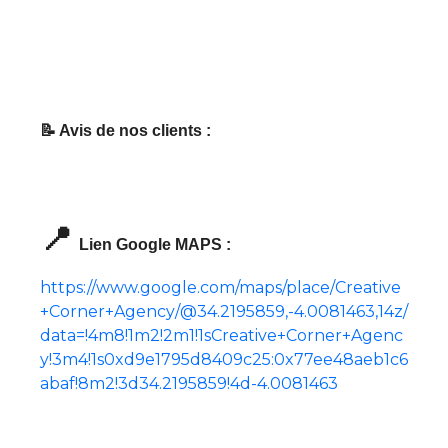
📝 Avis de nos clients :
📍
Lien Google MAPS :
https://www.google.com/maps/place/Creative
+Corner+Agency/@34.2195859,-4.0081463,14z/
data=!4m8!1m2!2m1!1sCreative+Corner+Agenc
y!3m4!1s0xd9e1795d8409c25:0x77ee48aeb1c6
abaf!8m2!3d34.2195859!4d-4.0081463