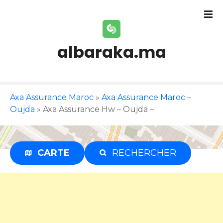
S
k
i
p
albaraka.ma
t
o
c
o
Axa Assurance Maroc
»
Axa Assurance Maroc –
n
Oujda
»
Axa Assurance Hw – Oujda –
t
e
n
t
CARTE
RECHERCHER
Publicité