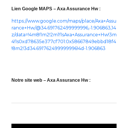
Lien Google MAPS – Axa Assurance Hw :
https://www.google.com/maps/place/Axa+Assu
rance+Hw/@34.691762499999996,-1.906863,14
z/data=!4m8!1m2!2m1!1sAxa+Assurance+Hw!3m
4!1s0xd78635e377cf701:0x58667849ebbd18f4
!8m2!3d34.691762499999996!4d-1.906863
Notre site web – Axa Assurance Hw :