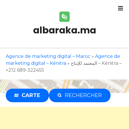
S
k
i
p
albaraka.ma
t
o
c
o
Agence de marketing digital – Maroc
»
Agence de
n
marketing digital – Kénitra
»
المعتمد للإنتاج – Kénitra –
t
+212 689-322455
e
n
t
CARTE
RECHERCHER
Publicité