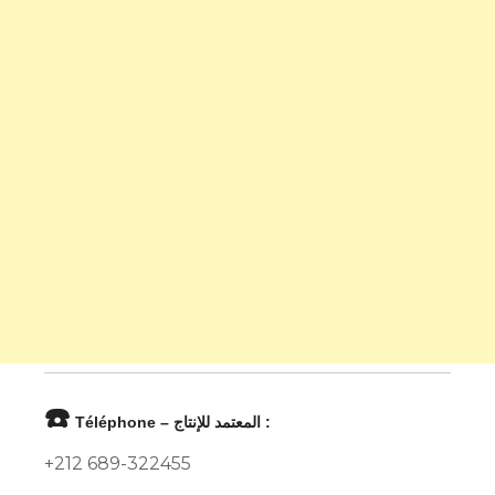
☎️
Téléphone – المعتمد للإنتاج :
+212 689-322455