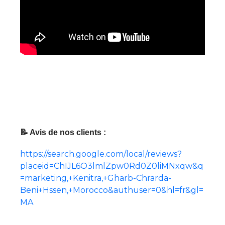
📝 Avis de nos clients :
https://search.google.com/local/reviews?
placeid=ChIJL6O3lmlZpw0Rd0Z0liMNxqw&q
=marketing,+Kenitra,+Gharb-Chrarda-
Beni+Hssen,+Morocco&authuser=0&hl=fr&gl=
MA