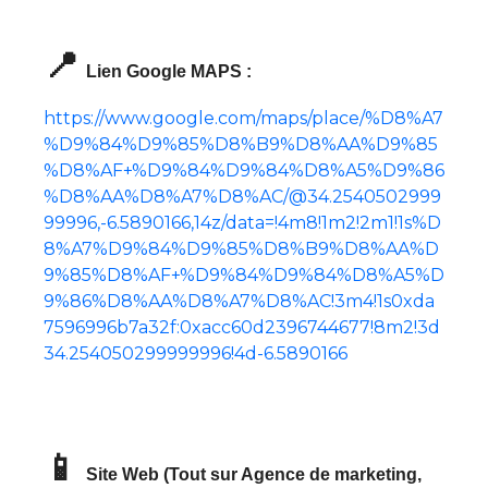
📍
Lien Google MAPS :
https://www.google.com/maps/place/%D8%A7
%D9%84%D9%85%D8%B9%D8%AA%D9%85
%D8%AF+%D9%84%D9%84%D8%A5%D9%86
%D8%AA%D8%A7%D8%AC/@34.2540502999
99996,-6.5890166,14z/data=!4m8!1m2!2m1!1s%D
8%A7%D9%84%D9%85%D8%B9%D8%AA%D
9%85%D8%AF+%D9%84%D9%84%D8%A5%D
9%86%D8%AA%D8%A7%D8%AC!3m4!1s0xda
7596996b7a32f:0xacc60d2396744677!8m2!3d
34.254050299999996!4d-6.5890166
📱
Site Web (Tout sur Agence de marketing,