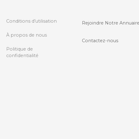
d
e
Conditions d’utilisation
Rejoindre Notre Annuair
s
À propos de nous
m
Contactez-nous
Politique de
e
confidentialité
s
s
a
g
e
s