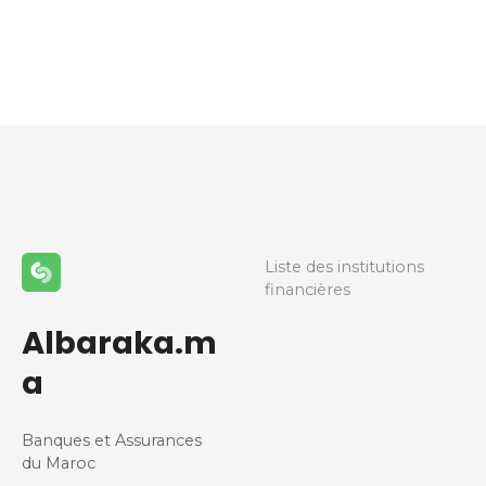
N
a
v
i
g
a
Liste des institutions
financières
t
Albaraka.m
i
a
o
Banques et Assurances
n
du Maroc