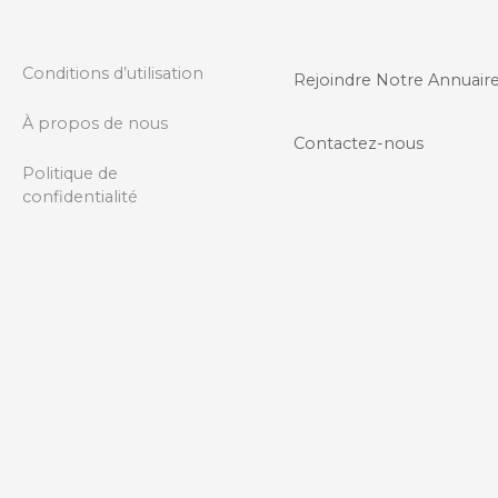
d
e
Conditions d’utilisation
Rejoindre Notre Annuair
s
À propos de nous
m
Contactez-nous
Politique de
e
confidentialité
s
s
a
g
e
s