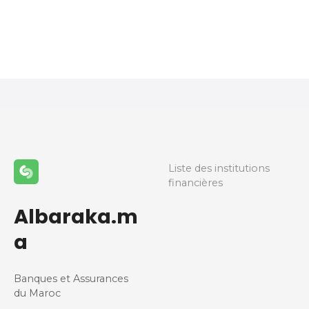
N
a
v
i
g
a
Liste des institutions
financières
t
Albaraka.m
i
a
o
Banques et Assurances
n
du Maroc