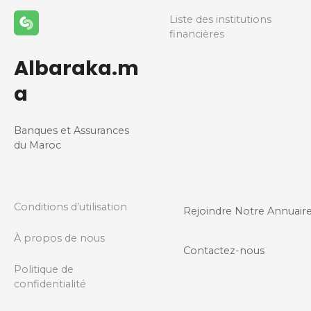
a
Liste des institutions
financières
t
Albaraka.m
i
a
o
Banques et Assurances
n
du Maroc
d
e
Conditions d’utilisation
Rejoindre Notre Annuair
s
À propos de nous
m
Contactez-nous
Politique de
e
confidentialité