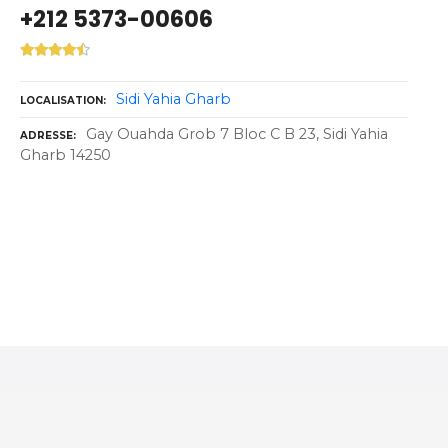
+212 5373-00606
Sidi Yahia Gharb
LOCALISATION
Gay Ouahda Grob 7 Bloc C B 23, Sidi Yahia
ADRESSE
Gharb 14250
N
a
v
i
g