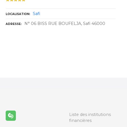
Safi
LOCALISATION
N° 06 BISS RUE BOUFELJA, Safi 46000
ADRESSE
N
a
v
i
g
a
Liste des institutions
financières