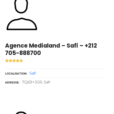
Agence Medialand – Safi – +212
705-888700
Safi
LOCALISATION
7Q69+JGR, Safi
ADRESSE