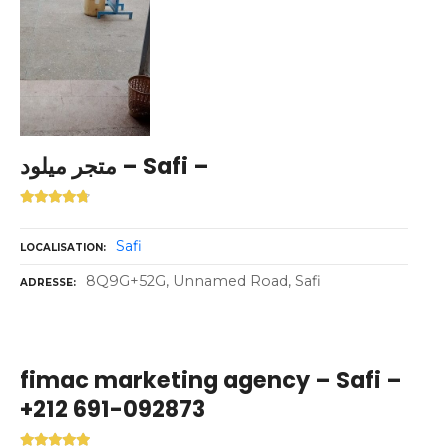
متجر ميلود – Safi –
Safi
LOCALISATION
8Q9G+52G, Unnamed Road, Safi
ADRESSE
fimac marketing agency – Safi –
+212 691-092873