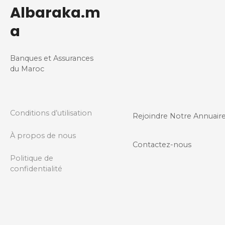
t
Albaraka.m
i
a
o
Banques et Assurances
n
du Maroc
d
e
Conditions d’utilisation
Rejoindre Notre Annuair
s
À propos de nous
m
Contactez-nous
Politique de
e
confidentialité
s
s