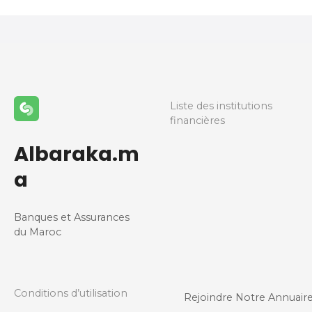
i
g
a
t
Liste des institutions
i
financières
o
Albaraka.m
n
a
d
Banques et Assurances
e
du Maroc
s
m
Conditions d’utilisation
Rejoindre Notre Annuair