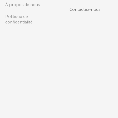
e
À propos de nous
Contactez-nous
s
Politique de
s
confidentialité
a
g
e
s