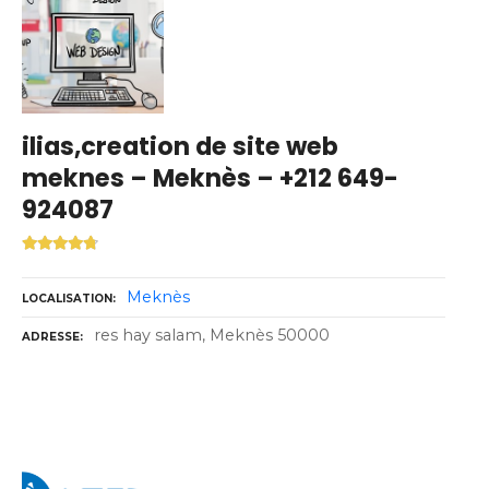
ilias,creation de site web
meknes – Meknès – +212 649-
924087
Meknès
LOCALISATION
res hay salam, Meknès 50000
ADRESSE