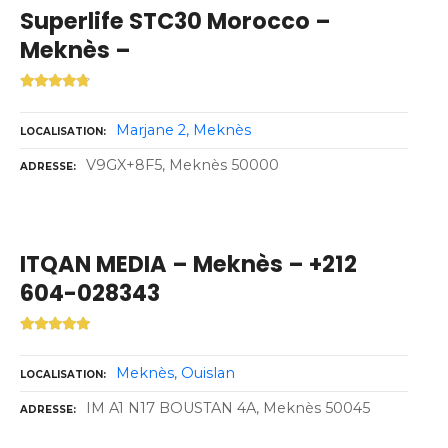
Superlife STC30 Morocco –
Meknès –
Marjane 2
Meknès
LOCALISATION
V9GX+8F5, Meknès 50000
ADRESSE
ITQAN MEDIA – Meknès – +212
604-028343
Meknès
Ouislan
LOCALISATION
IM A1 N17 BOUSTAN 4A, Meknès 50045
ADRESSE