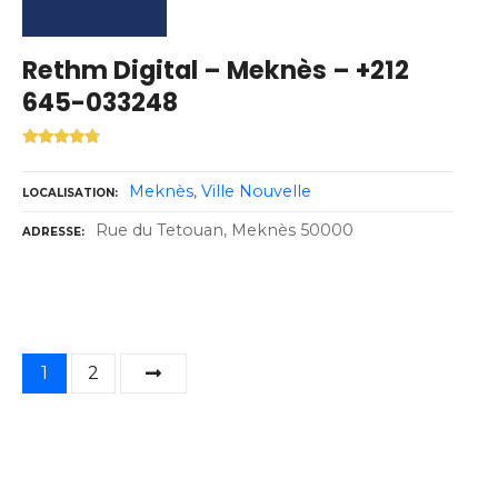
Rethm Digital – Meknès – +212
645-033248
Meknès
Ville Nouvelle
LOCALISATION
Rue du Tetouan, Meknès 50000
ADRESSE
N
1
2
a
v