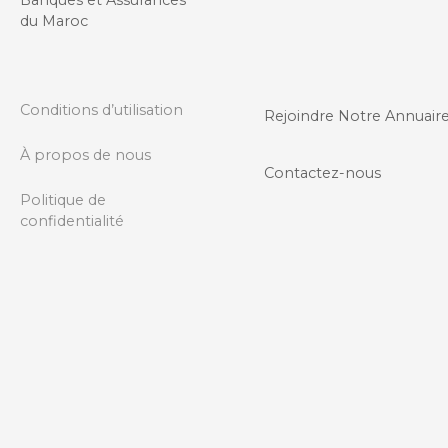
Banques et Assurances
n
du Maroc
d
e
Conditions d’utilisation
Rejoindre Notre Annuair
s
À propos de nous
m
Contactez-nous
Politique de
e
confidentialité
s
s
a
g
e