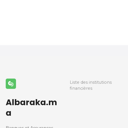
N
a
v
i
g
a
Liste des institutions
financières
t
Albaraka.m
i
a
o