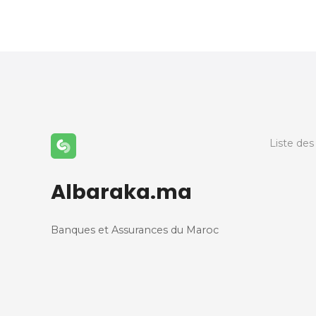
N
a
v
i
g
a
Liste des
t
Albaraka.ma
i
o
Banques et Assurances du Maroc
n
d