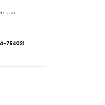
adia 86360
44-764021