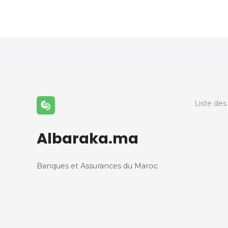
N
a
v
i
g
a
Liste des
t
Albaraka.ma
i
o
Banques et Assurances du Maroc
n
d