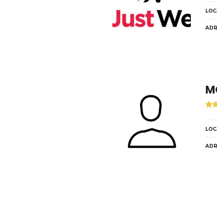
LOC
ADR
M
LOC
ADR