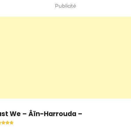
Publicité
ust We – Âïn-Harrouda –