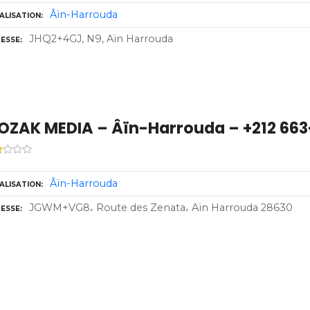
Âïn-Harrouda
ALISATION
JHQ2+4GJ, N9, Aïn Harrouda
ESSE
OZAK MEDIA – Âïn-Harrouda – +212 663
Âïn-Harrouda
ALISATION
JGWM+VG8، Route des Zenata، Aïn Harrouda 28630
ESSE